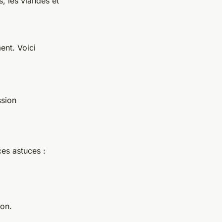
, les viandes et
ent. Voici
ssion
ces astuces :
ion.