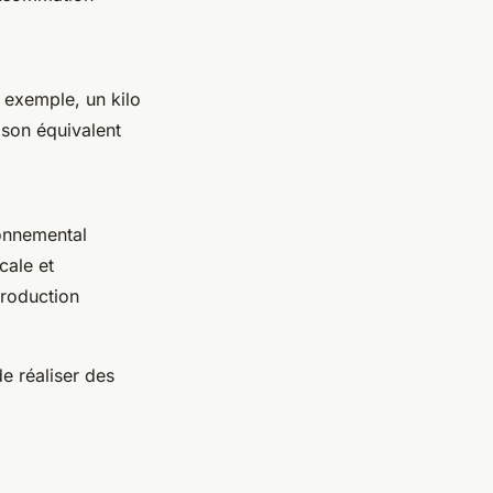
r exemple, un kilo
 son équivalent
onnemental
cale et
production
e réaliser des