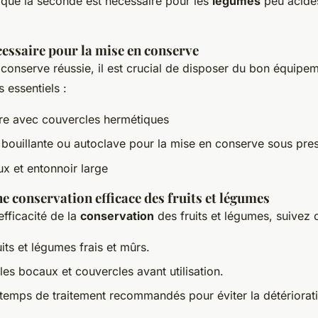
s que la seconde est nécessaire pour les
légumes
peu acides
essaire pour la mise en conserve
conserve réussie, il est crucial de disposer du bon équipem
 essentiels :
re avec couvercles hermétiques
bouillante ou autoclave pour la mise en conserve sous pre
x et entonnoir large
e conservation efficace des fruits et légumes
efficacité de la
conservation
des fruits et légumes, suivez 
uits et légumes frais et mûrs.
 les bocaux et couvercles avant utilisation.
temps de traitement recommandés pour éviter la détériorat