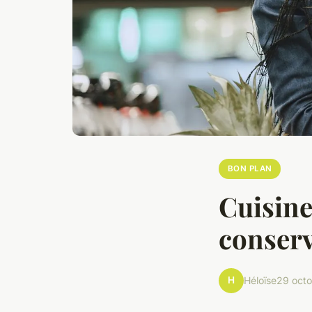
BON PLAN
Cuisine
conserv
H
Héloïse
29 oct