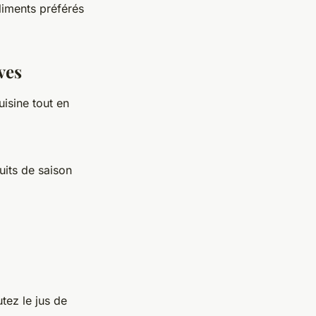
liments préférés
ves
isine tout en
ruits de saison
utez le jus de