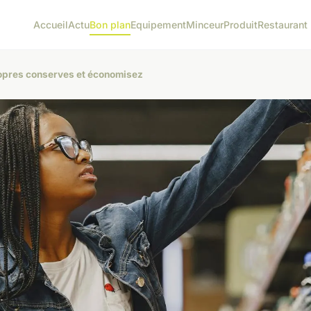
Accueil
Actu
Bon plan
Equipement
Minceur
Produit
Restaurant 
ropres conserves et économisez