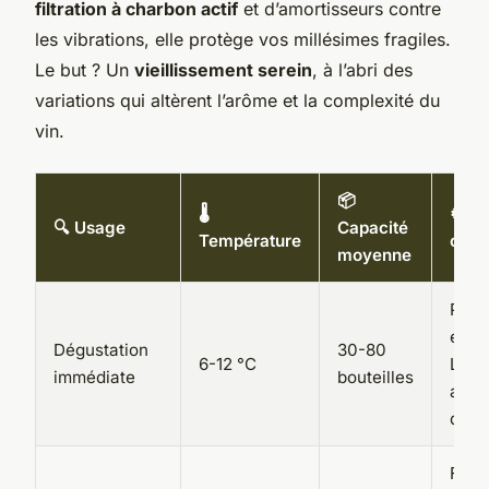
filtration à charbon actif
et d’amortisseurs contre
les vibrations, elle protège vos millésimes fragiles.
Le but ? Un
vieillissement serein
, à l’abri des
variations qui altèrent l’arôme et la complexité du
vin.
📦
🌡️
⚙️ O
🔍 Usage
Capacité
Température
clés
moyenne
Porte
écla
Dégustation
30-80
6-12 °C
LED,
immédiate
bouteilles
affi
digit
Filtr