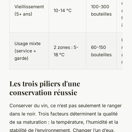
char
Vieillissement
100-300
10-14 °C
amor
(5+ ans)
bouteilles
hygr
inté
Clay
Usage mixte
2 zones : 5-
60-150
modu
(service +
18 °C
bouteilles
alert
garde)
mult
Les trois piliers d'une
conservation réussie
Conserver du vin, ce n’est pas seulement le ranger
dans le noir. Trois facteurs déterminent la qualité
de sa maturation : la température, l’humidité et la
stabilité de l’environnement. Changer l’un d’eux,